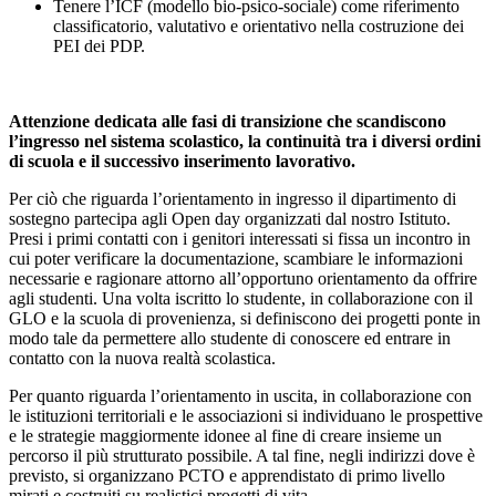
Tenere l’ICF (modello bio-psico-sociale) come riferimento
classificatorio, valutativo e orientativo nella costruzione dei
PEI dei PDP.
Attenzione dedicata alle fasi di transizione che scandiscono
l’ingresso nel sistema scolastico, la continuità tra i diversi ordini
di scuola e il successivo inserimento lavorativo.
Per ciò che riguarda l’orientamento in ingresso il dipartimento di
sostegno partecipa agli Open day organizzati dal nostro Istituto.
Presi i primi contatti con i genitori interessati si fissa un incontro in
cui poter verificare la documentazione, scambiare le informazioni
necessarie e ragionare attorno all’opportuno orientamento da offrire
agli studenti. Una volta iscritto lo studente, in collaborazione con il
GLO e la scuola di provenienza, si definiscono dei progetti ponte in
modo tale da permettere allo studente di conoscere ed entrare in
contatto con la nuova realtà scolastica.
Per quanto riguarda l’orientamento in uscita, in collaborazione con
le istituzioni territoriali e le associazioni si individuano le prospettive
e le strategie maggiormente idonee al fine di creare insieme un
percorso il più strutturato possibile. A tal fine, negli indirizzi dove è
previsto, si organizzano PCTO e apprendistato di primo livello
mirati e costruiti su realistici progetti di vita.