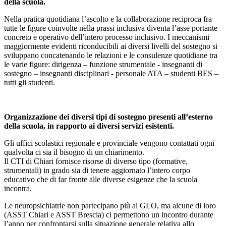
della scuola.
Nella pratica quotidiana l’ascolto e la collaborazione reciproca fra
tutte le figure coinvolte nella prassi inclusiva diventa l’asse portante
concreto e operativo dell’intero processo inclusivo. I meccanismi
maggiormente evidenti riconducibili ai diversi livelli del sostegno si
sviluppano concatenando le relazioni e le consulenze quotidiane tra
le varie figure: dirigenza – funzione strumentale - insegnanti di
sostegno – insegnanti disciplinari - personale ATA – studenti BES –
tutti gli studenti.
Organizzazione dei diversi tipi di sostegno presenti all’esterno
della scuola, in rapporto ai diversi servizi esistenti.
Gli uffici scolastici regionale e provinciale vengono contattati ogni
qualvolta ci sia il bisogno di un chiarimento.
Il CTI di Chiari fornisce risorse di diverso tipo (formative,
strumentali) in grado sia di tenere aggiornato l’intero corpo
educativo che di far fronte alle diverse esigenze che la scuola
incontra.
Le neuropsichiatrie non partecipano più al GLO, ma alcune di loro
(ASST Chiari e ASST Brescia) ci permettono un incontro durante
l’anno per confrontarsi sulla situazione generale relativa allo