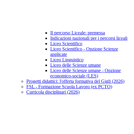
Il percorso Liceale: premessa
Indicazioni nazionali per i percorsi liceali
Liceo Scientifico
Liceo Scientifico - Opzione Scienze
applicate
Liceo Linguistico
Liceo delle Scienze umane
Liceo delle Scienze umane - Opzione
economico-sociale (LES)
Progetti didattici: l'offerta formativa del Gigli (2026)
FSL - Formazione Scuola Lavoro (ex PCTO)
Curricola disciplinari (2026)