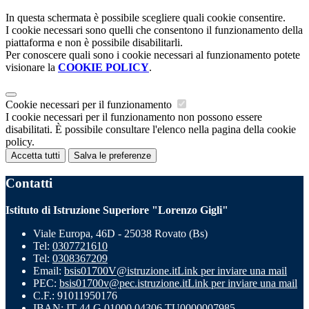
In questa schermata è possibile scegliere quali cookie consentire.
I cookie necessari sono quelli che consentono il funzionamento della
piattaforma e non è possibile disabilitarli.
Per conoscere quali sono i cookie necessari al funzionamento potete
visionare la
COOKIE POLICY
.
Cookie necessari per il funzionamento
I cookie necessari per il funzionamento non possono essere
disabilitati. È possibile consultare l'elenco nella pagina della cookie
policy.
Accetta tutti
Salva le preferenze
Contatti
Istituto di Istruzione Superiore "Lorenzo Gigli"
Viale Europa, 46D - 25038 Rovato (Bs)
Tel:
0307721610
Tel:
0308367209
Email:
bsis01700V@istruzione.it
Link per inviare una mail
PEC:
bsis01700v@pec.istruzione.it
Link per inviare una mail
C.F.: 91011950176
IBAN: IT 44 G 01000 04306 TU0000007985