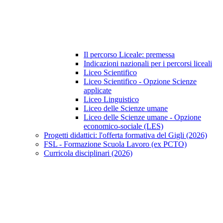
Il percorso Liceale: premessa
Indicazioni nazionali per i percorsi liceali
Liceo Scientifico
Liceo Scientifico - Opzione Scienze
applicate
Liceo Linguistico
Liceo delle Scienze umane
Liceo delle Scienze umane - Opzione
economico-sociale (LES)
Progetti didattici: l'offerta formativa del Gigli (2026)
FSL - Formazione Scuola Lavoro (ex PCTO)
Curricola disciplinari (2026)