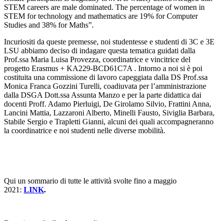
STEM careers are male dominated. The percentage of women in
STEM for technology and mathematics are 19% for Computer
Studies and 38% for Maths”.
Incuriositi da queste premesse, noi studentesse e studenti di 3C e 3E
LSU abbiamo deciso di indagare questa tematica guidati dalla
Prof.ssa Maria Luisa Provezza, coordinatrice e vincitrice del
progetto Erasmus + KA229-BCD61C7A . Intorno a noi si è poi
costituita una commissione di lavoro capeggiata dalla DS Prof.ssa
Monica Franca Gozzini Turelli, coadiuvata per l’amministrazione
dalla DSGA Dott.ssa Assunta Manzo e per la parte didattica dai
docenti Proff. Adamo Pierluigi, De Girolamo Silvio, Frattini Anna,
Lancini Mattia, Lazzaroni Alberto, Minelli Fausto, Siviglia Barbara,
Stabile Sergio e Trapletti Gianni, alcuni dei quali accompagneranno
la coordinatrice e noi studenti nelle diverse mobilità.
Qui un sommario di tutte le attività svolte fino a maggio
2021:
LINK
.