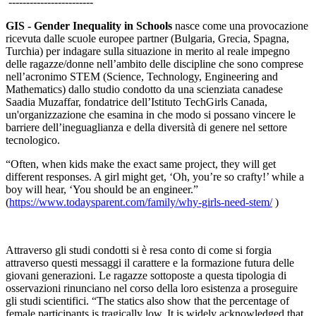
‐-----------------------
GIS - Gender Inequality in Schools
nasce come una provocazione
ricevuta dalle scuole europee partner (Bulgaria, Grecia, Spagna,
Turchia) per indagare sulla situazione in merito al reale impegno
delle ragazze/donne nell’ambito delle discipline che sono comprese
nell’acronimo STEM (Science, Technology, Engineering and
Mathematics) dallo studio condotto da una scienziata canadese
Saadia Muzaffar, fondatrice dell’Istituto TechGirls Canada,
un'organizzazione che esamina in che modo si possano vincere le
barriere dell’ineguaglianza e della diversità di genere nel settore
tecnologico.
“Often, when kids make the exact same project, they will get
different responses. A girl might get, ‘Oh, you’re so crafty!’ while a
boy will hear, ‘You should be an engineer.”
(
https://www.todaysparent.com/family/why-girls-need-stem/
)
Attraverso gli studi condotti si è resa conto di come si forgia
attraverso questi messaggi il carattere e la formazione futura delle
giovani generazioni. Le ragazze sottoposte a questa tipologia di
osservazioni rinunciano nel corso della loro esistenza a proseguire
gli studi scientifici. “The statics also show that the percentage of
female participants is tragically low. It is widely acknowledged that