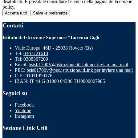
disabilitati. È possibile consultare l'elenco nella pagina della cookie
policy.
Accetta tutti
Salva le preferenze
Contatti
Istituto di Istruzione Superiore "Lorenzo Gigli"
Viale Europa, 46D - 25038 Rovato (Bs)
Tel:
0307721610
Tel:
0308367209
Email:
bsis01700V@istruzione.it
Link per inviare una mail
PEC:
bsis01700v@pec.istruzione.it
Link per inviare una mail
C.F.: 91011950176
IBAN: IT 44 G 01000 04306 TU0000007985
Seguici su
Facebook
Youtube
Instagram
Sezione Link Utili