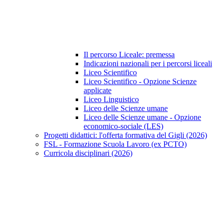
Il percorso Liceale: premessa
Indicazioni nazionali per i percorsi liceali
Liceo Scientifico
Liceo Scientifico - Opzione Scienze
applicate
Liceo Linguistico
Liceo delle Scienze umane
Liceo delle Scienze umane - Opzione
economico-sociale (LES)
Progetti didattici: l'offerta formativa del Gigli (2026)
FSL - Formazione Scuola Lavoro (ex PCTO)
Curricola disciplinari (2026)