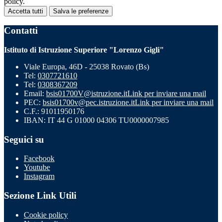
policy.
Accetta tutti
Salva le preferenze
Contatti
Istituto di Istruzione Superiore "Lorenzo Gigli"
Viale Europa, 46D - 25038 Rovato (Bs)
Tel:
0307721610
Tel:
0308367209
Email:
bsis01700V@istruzione.it
Link per inviare una mail
PEC:
bsis01700v@pec.istruzione.it
Link per inviare una mail
C.F.: 91011950176
IBAN: IT 44 G 01000 04306 TU0000007985
Seguici su
Facebook
Youtube
Instagram
Sezione Link Utili
Cookie policy