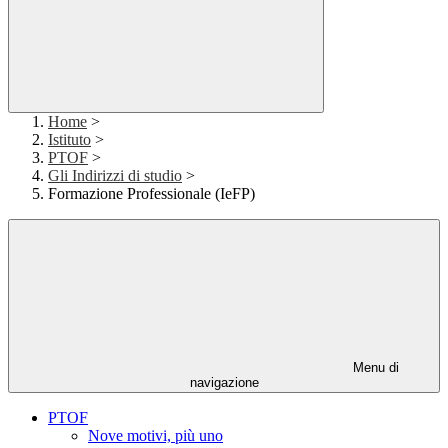
Home
>
Istituto
>
PTOF
>
Gli Indirizzi di studio
>
Formazione Professionale (IeFP)
Menu di
navigazione
PTOF
Nove motivi, più uno