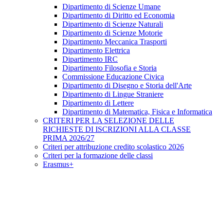
Dipartimento di Scienze Umane
Dipartimento di Diritto ed Economia
Dipartimento di Scienze Naturali
Dipartimento di Scienze Motorie
Dipartimento Meccanica Trasporti
Dipartimento Elettrica
Dipartimento IRC
Dipartimento Filosofia e Storia
Commissione Educazione Civica
Dipartimento di Disegno e Storia dell'Arte
Dipartimento di Lingue Straniere
Dipartimento di Lettere
Dipartimento di Matematica, Fisica e Informatica
CRITERI PER LA SELEZIONE DELLE
RICHIESTE DI ISCRIZIONI ALLA CLASSE
PRIMA 2026/27
Criteri per attribuzione credito scolastico 2026
Criteri per la formazione delle classi
Erasmus+