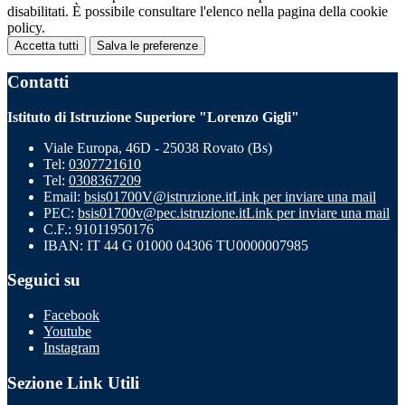
disabilitati. È possibile consultare l'elenco nella pagina della cookie
policy.
Accetta tutti
Salva le preferenze
Contatti
Istituto di Istruzione Superiore "Lorenzo Gigli"
Viale Europa, 46D - 25038 Rovato (Bs)
Tel:
0307721610
Tel:
0308367209
Email:
bsis01700V@istruzione.it
Link per inviare una mail
PEC:
bsis01700v@pec.istruzione.it
Link per inviare una mail
C.F.: 91011950176
IBAN: IT 44 G 01000 04306 TU0000007985
Seguici su
Facebook
Youtube
Instagram
Sezione Link Utili