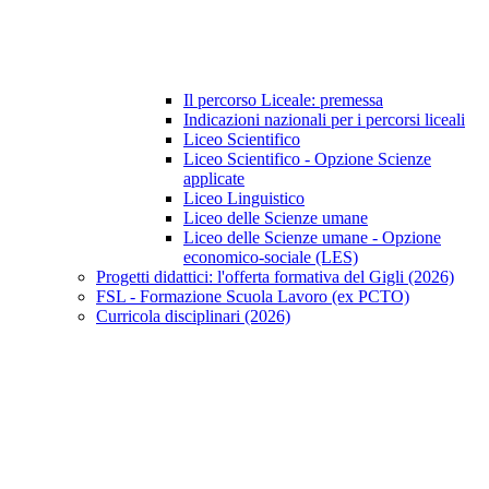
Il percorso Liceale: premessa
Indicazioni nazionali per i percorsi liceali
Liceo Scientifico
Liceo Scientifico - Opzione Scienze
applicate
Liceo Linguistico
Liceo delle Scienze umane
Liceo delle Scienze umane - Opzione
economico-sociale (LES)
Progetti didattici: l'offerta formativa del Gigli (2026)
FSL - Formazione Scuola Lavoro (ex PCTO)
Curricola disciplinari (2026)