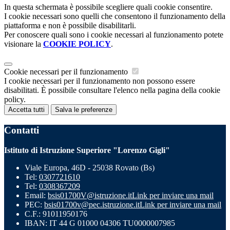
In questa schermata è possibile scegliere quali cookie consentire.
I cookie necessari sono quelli che consentono il funzionamento della
piattaforma e non è possibile disabilitarli.
Per conoscere quali sono i cookie necessari al funzionamento potete
visionare la
COOKIE POLICY
.
Cookie necessari per il funzionamento
I cookie necessari per il funzionamento non possono essere
disabilitati. È possibile consultare l'elenco nella pagina della cookie
policy.
Accetta tutti
Salva le preferenze
Contatti
Istituto di Istruzione Superiore "Lorenzo Gigli"
Viale Europa, 46D - 25038 Rovato (Bs)
Tel:
0307721610
Tel:
0308367209
Email:
bsis01700V@istruzione.it
Link per inviare una mail
PEC:
bsis01700v@pec.istruzione.it
Link per inviare una mail
C.F.: 91011950176
IBAN: IT 44 G 01000 04306 TU0000007985