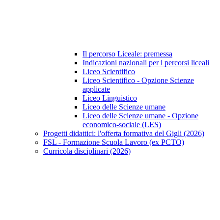
Il percorso Liceale: premessa
Indicazioni nazionali per i percorsi liceali
Liceo Scientifico
Liceo Scientifico - Opzione Scienze
applicate
Liceo Linguistico
Liceo delle Scienze umane
Liceo delle Scienze umane - Opzione
economico-sociale (LES)
Progetti didattici: l'offerta formativa del Gigli (2026)
FSL - Formazione Scuola Lavoro (ex PCTO)
Curricola disciplinari (2026)