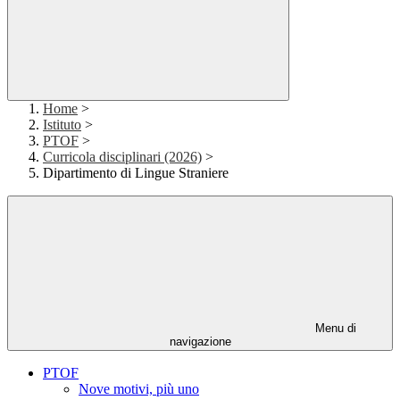
Home
>
Istituto
>
PTOF
>
Curricola disciplinari (2026)
>
Dipartimento di Lingue Straniere
Menu di
navigazione
PTOF
Nove motivi, più uno