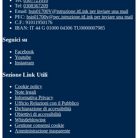
Tel:
0307721610
Tel:
0308367209
Email:
bsis01700V@istruzione.it
Link per inviare una mail
PEC:
bsis01700v@pec.istruzione.it
Link per inviare una mail
C.F.: 91011950176
IBAN: IT 44 G 01000 04306 TU0000007985
Seguici su
Facebook
Youtube
Instagram
Sezione Link Utili
Cookie policy
Note legali
Informativa Privacy
Ufficio Relazioni con il Pubblico
Dichiarazione di accessibilità
Obiettivi di accessibilità
Whistleblowing
Gestione consensi cookie
Amministrazione trasparente