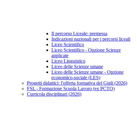
Il percorso Liceale: premessa
Indicazioni nazionali per i percorsi liceali
Liceo Scientifico
Liceo Scientifico - Opzione Scienze
applicate
Liceo Linguistico
Liceo delle Scienze umane
Liceo delle Scienze umane - Opzione
economico-sociale (LES)
Progetti didattici: l'offerta formativa del Gigli (2026)
FSL - Formazione Scuola Lavoro (ex PCTO)
Curricola disciplinari (2026)