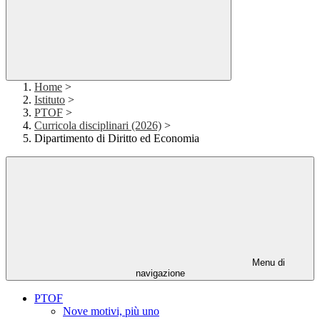
Home
>
Istituto
>
PTOF
>
Curricola disciplinari (2026)
>
Dipartimento di Diritto ed Economia
Menu di
navigazione
PTOF
Nove motivi, più uno