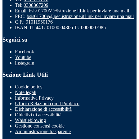
Tel:
0308367209
Email:
bsis01700V@istruzione.it
Link per inviare una mail
PEC:
bsis01700v@pec.istruzione.it
Link per inviare una mail
C.F.: 91011950176
IBAN: IT 44 G 01000 04306 TU0000007985
Seguici su
Facebook
Youtube
Instagram
Sezione Link Utili
Cookie policy
Note legali
Informativa Privacy
Ufficio Relazioni con il Pubblico
Dichiarazione di accessibilità
Obiettivi di accessibilità
Whistleblowing
Gestione consensi cookie
Amministrazione trasparente