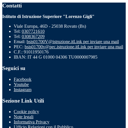
Contatti
Istituto di Istruzione Superiore "Lorenzo Gigli"
Viale Europa, 46D - 25038 Rovato (Bs)
Tel:
0307721610
Tel:
0308367209
Email:
bsis01700V@istruzione.it
Link per inviare una mail
PEC:
bsis01700v@pec.istruzione.it
Link per inviare una mail
C.F.: 91011950176
IBAN: IT 44 G 01000 04306 TU0000007985
Seguici su
Facebook
Youtube
Instagram
Sezione Link Utili
Cookie policy
Note legali
Informativa Privacy
Ufficio Relazioni con il Pubblico