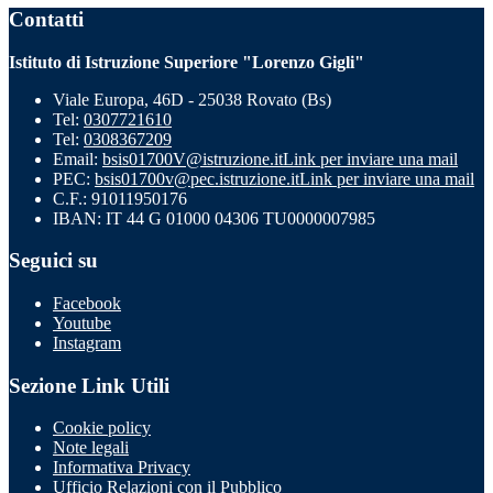
Contatti
Istituto di Istruzione Superiore "Lorenzo Gigli"
Viale Europa, 46D - 25038 Rovato (Bs)
Tel:
0307721610
Tel:
0308367209
Email:
bsis01700V@istruzione.it
Link per inviare una mail
PEC:
bsis01700v@pec.istruzione.it
Link per inviare una mail
C.F.: 91011950176
IBAN: IT 44 G 01000 04306 TU0000007985
Seguici su
Facebook
Youtube
Instagram
Sezione Link Utili
Cookie policy
Note legali
Informativa Privacy
Ufficio Relazioni con il Pubblico