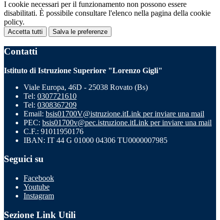
I cookie necessari per il funzionamento non possono essere
disabilitati. È possibile consultare l'elenco nella pagina della cookie
policy.
Accetta tutti
Salva le preferenze
Contatti
Istituto di Istruzione Superiore "Lorenzo Gigli"
Viale Europa, 46D - 25038 Rovato (Bs)
Tel:
0307721610
Tel:
0308367209
Email:
bsis01700V@istruzione.it
Link per inviare una mail
PEC:
bsis01700v@pec.istruzione.it
Link per inviare una mail
C.F.: 91011950176
IBAN: IT 44 G 01000 04306 TU0000007985
Seguici su
Facebook
Youtube
Instagram
Sezione Link Utili