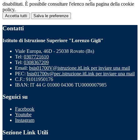
disabilitati. È possibile consultare l'elenco nella pagina della cookie
policy.
Accetta tutti
Salva le preferenze
Contatti
Istituto di Istruzione Superiore "Lorenzo Gigli"
Viale Europa, 46D - 25038 Rovato (Bs)
Tel:
0307721610
Tel:
0308367209
Email:
bsis01700V@istruzione.it
Link per inviare una mail
PEC:
bsis01700v@pec.istruzione.it
Link per inviare una mail
C.F.: 91011950176
IBAN: IT 44 G 01000 04306 TU0000007985
Seguici su
Facebook
Youtube
Instagram
Sezione Link Utili