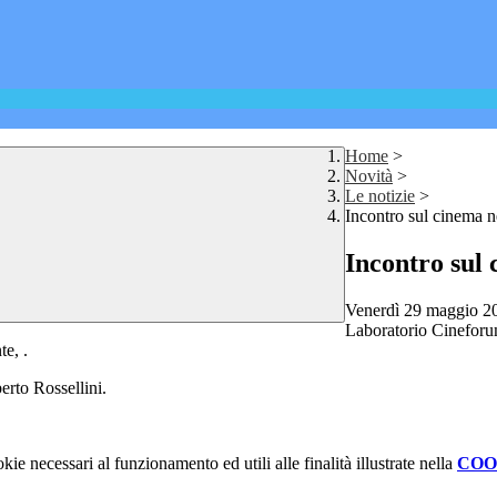
Home
>
Novità
>
Le notizie
>
Incontro sul cinema n
Incontro sul 
Venerdì 29 maggio 202
Laboratorio Cineforum
te, .
erto Rossellini.
kie necessari al funzionamento ed utili alle finalità illustrate nella
COO