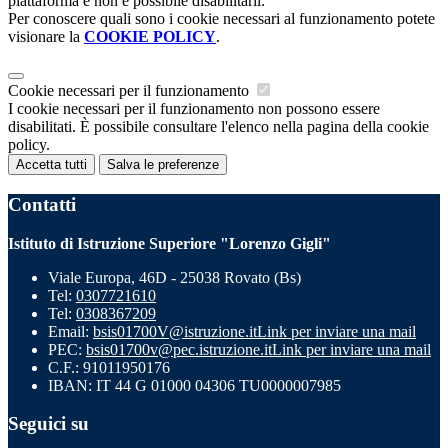
piattaforma e non è possibile disabilitarli.
Per conoscere quali sono i cookie necessari al funzionamento potete
visionare la
COOKIE POLICY
.
Cookie necessari per il funzionamento
I cookie necessari per il funzionamento non possono essere
disabilitati. È possibile consultare l'elenco nella pagina della cookie
policy.
Accetta tutti
Salva le preferenze
Contatti
Istituto di Istruzione Superiore "Lorenzo Gigli"
Viale Europa, 46D - 25038 Rovato (Bs)
Tel:
0307721610
Tel:
0308367209
Email:
bsis01700V@istruzione.it
Link per inviare una mail
PEC:
bsis01700v@pec.istruzione.it
Link per inviare una mail
C.F.: 91011950176
IBAN: IT 44 G 01000 04306 TU0000007985
Seguici su