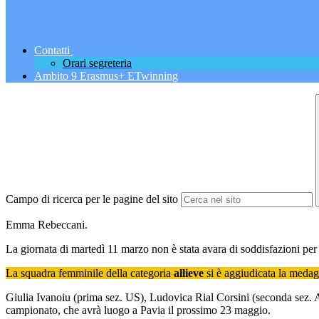
Contatti
Orari segreteria
Ambito 9 Erasmus+ ETwinning
Campo di ricerca per le pagine del sito
Emma Rebeccani.
La giornata di martedì 11 marzo non è stata avara di soddisfazioni per 
La squadra femminile della categoria
allieve
si è aggiudicata la medagl
Giulia Ivanoiu (prima sez. US), Ludovica Rial Corsini (seconda sez. A
campionato, che avrà luogo a Pavia il prossimo 23 maggio.