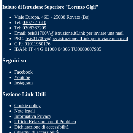
Istituto di Istruzione Superiore "Lorenzo Gigli"
Viale Europa, 46D - 25038 Rovato (Bs)
Tel:
0307721610
Tel:
0308367209
Email:
bsis01700V@istruzione.it
Link per inviare una mail
PEC:
bsis01700v@pec.istruzione.it
Link per inviare una mail
C.F.: 91011950176
IBAN: IT 44 G 01000 04306 TU0000007985
Seguici su
Facebook
Youtube
Instagram
Sezione Link Utili
Cookie policy
Note legali
Informativa Privacy
Ufficio Relazioni con il Pubblico
Dichiarazione di accessibilità
Obiettivi di accessibilità