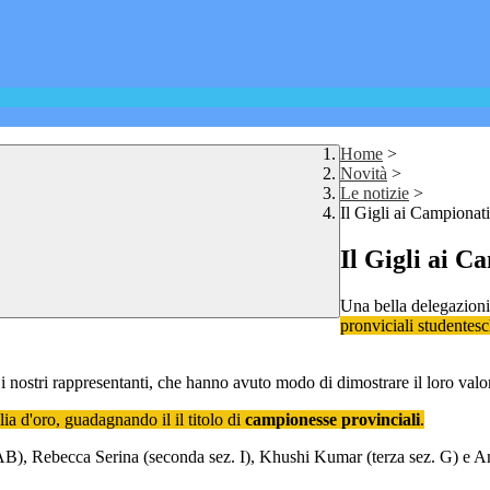
Home
>
Novità
>
Le notizie
>
Il Gigli ai Campionat
Il Gigli ai C
Una bella delegazioni d
pronviciali studentes
i nostri rappresentanti, che hanno avuto modo di dimostrare il loro valo
ia d'oro, guadagnando il il titolo di
campionesse provinciali
.
B), Rebecca Serina (seconda sez. I), Khushi Kumar (terza sez. G) e Amel