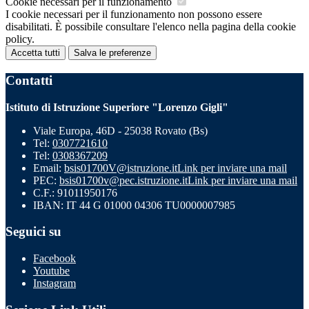
Cookie necessari per il funzionamento
I cookie necessari per il funzionamento non possono essere
disabilitati. È possibile consultare l'elenco nella pagina della cookie
policy.
Accetta tutti
Salva le preferenze
Contatti
Istituto di Istruzione Superiore "Lorenzo Gigli"
Viale Europa, 46D - 25038 Rovato (Bs)
Tel:
0307721610
Tel:
0308367209
Email:
bsis01700V@istruzione.it
Link per inviare una mail
PEC:
bsis01700v@pec.istruzione.it
Link per inviare una mail
C.F.: 91011950176
IBAN: IT 44 G 01000 04306 TU0000007985
Seguici su
Facebook
Youtube
Instagram