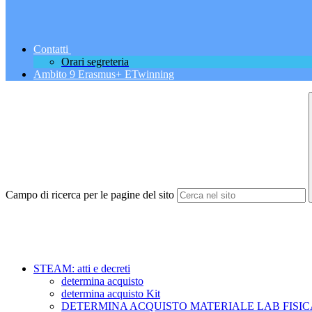
Contatti
Orari segreteria
Ambito 9 Erasmus+ ETwinning
Campo di ricerca per le pagine del sito
STEAM: atti e decreti
determina acquisto
determina acquisto Kit
DETERMINA ACQUISTO MATERIALE LAB FISIC