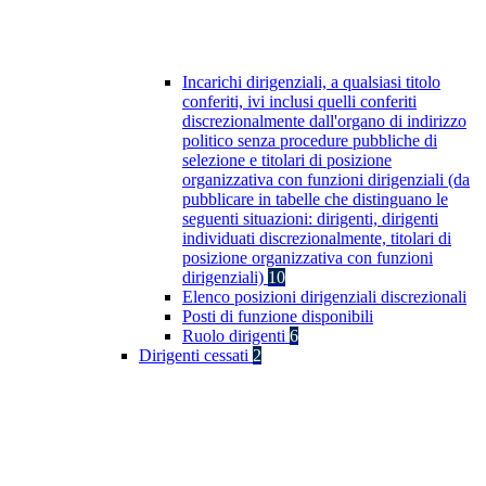
Incarichi dirigenziali, a qualsiasi titolo
conferiti, ivi inclusi quelli conferiti
discrezionalmente dall'organo di indirizzo
politico senza procedure pubbliche di
selezione e titolari di posizione
organizzativa con funzioni dirigenziali (da
pubblicare in tabelle che distinguano le
seguenti situazioni: dirigenti, dirigenti
individuati discrezionalmente, titolari di
posizione organizzativa con funzioni
dirigenziali)
10
Elenco posizioni dirigenziali discrezionali
Posti di funzione disponibili
Ruolo dirigenti
6
Dirigenti cessati
2