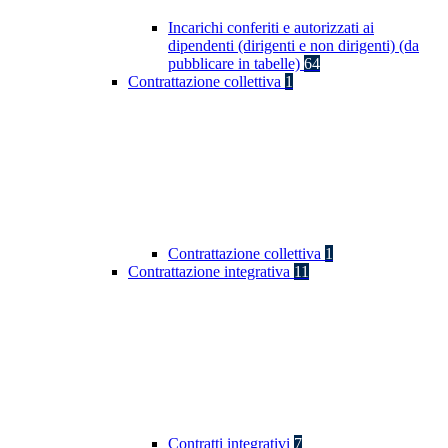
Incarichi conferiti e autorizzati ai
dipendenti (dirigenti e non dirigenti) (da
pubblicare in tabelle)
64
Contrattazione collettiva
1
Contrattazione collettiva
1
Contrattazione integrativa
11
Contratti integrativi
7