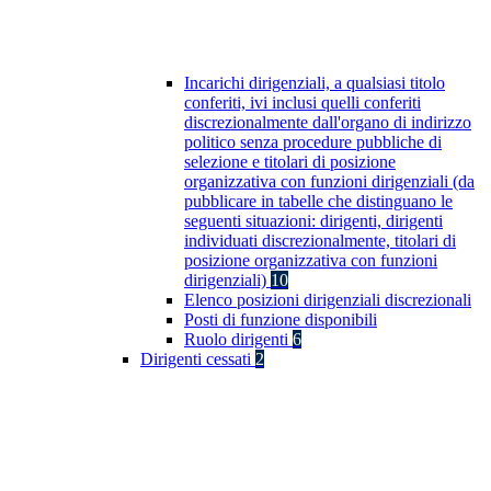
Incarichi dirigenziali, a qualsiasi titolo
conferiti, ivi inclusi quelli conferiti
discrezionalmente dall'organo di indirizzo
politico senza procedure pubbliche di
selezione e titolari di posizione
organizzativa con funzioni dirigenziali (da
pubblicare in tabelle che distinguano le
seguenti situazioni: dirigenti, dirigenti
individuati discrezionalmente, titolari di
posizione organizzativa con funzioni
dirigenziali)
10
Elenco posizioni dirigenziali discrezionali
Posti di funzione disponibili
Ruolo dirigenti
6
Dirigenti cessati
2