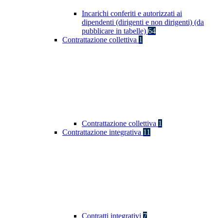
Incarichi conferiti e autorizzati ai
dipendenti (dirigenti e non dirigenti) (da
pubblicare in tabelle)
64
Contrattazione collettiva
1
Contrattazione collettiva
1
Contrattazione integrativa
11
Contratti integrativi
7