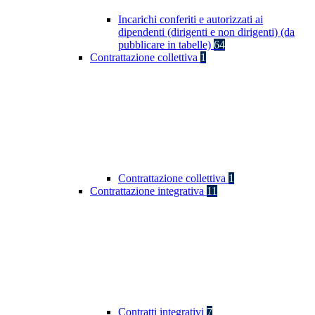
Incarichi conferiti e autorizzati ai
dipendenti (dirigenti e non dirigenti) (da
pubblicare in tabelle)
64
Contrattazione collettiva
1
Contrattazione collettiva
1
Contrattazione integrativa
11
Contratti integrativi
7