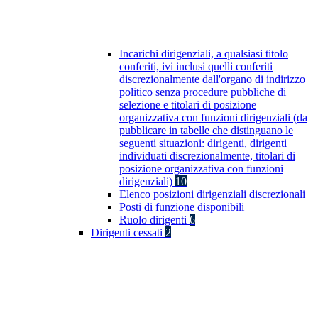
Incarichi dirigenziali, a qualsiasi titolo
conferiti, ivi inclusi quelli conferiti
discrezionalmente dall'organo di indirizzo
politico senza procedure pubbliche di
selezione e titolari di posizione
organizzativa con funzioni dirigenziali (da
pubblicare in tabelle che distinguano le
seguenti situazioni: dirigenti, dirigenti
individuati discrezionalmente, titolari di
posizione organizzativa con funzioni
dirigenziali)
10
Elenco posizioni dirigenziali discrezionali
Posti di funzione disponibili
Ruolo dirigenti
6
Dirigenti cessati
2