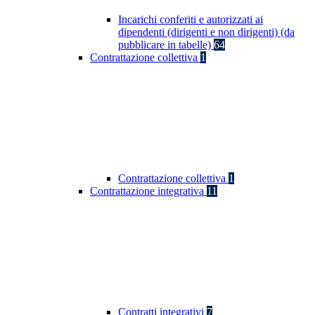
Incarichi conferiti e autorizzati ai
dipendenti (dirigenti e non dirigenti) (da
pubblicare in tabelle)
64
Contrattazione collettiva
1
Contrattazione collettiva
1
Contrattazione integrativa
11
Contratti integrativi
7