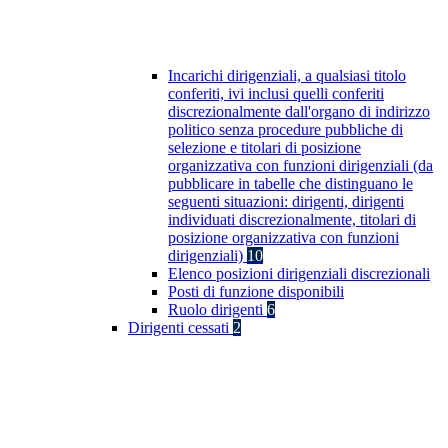
Incarichi dirigenziali, a qualsiasi titolo
conferiti, ivi inclusi quelli conferiti
discrezionalmente dall'organo di indirizzo
politico senza procedure pubbliche di
selezione e titolari di posizione
organizzativa con funzioni dirigenziali (da
pubblicare in tabelle che distinguano le
seguenti situazioni: dirigenti, dirigenti
individuati discrezionalmente, titolari di
posizione organizzativa con funzioni
dirigenziali)
10
Elenco posizioni dirigenziali discrezionali
Posti di funzione disponibili
Ruolo dirigenti
6
Dirigenti cessati
2