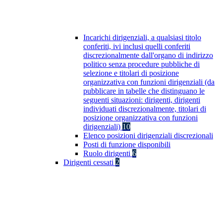
Incarichi dirigenziali, a qualsiasi titolo
conferiti, ivi inclusi quelli conferiti
discrezionalmente dall'organo di indirizzo
politico senza procedure pubbliche di
selezione e titolari di posizione
organizzativa con funzioni dirigenziali (da
pubblicare in tabelle che distinguano le
seguenti situazioni: dirigenti, dirigenti
individuati discrezionalmente, titolari di
posizione organizzativa con funzioni
dirigenziali)
10
Elenco posizioni dirigenziali discrezionali
Posti di funzione disponibili
Ruolo dirigenti
6
Dirigenti cessati
2