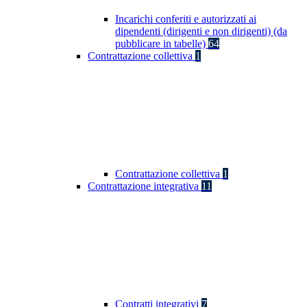
Incarichi conferiti e autorizzati ai
dipendenti (dirigenti e non dirigenti) (da
pubblicare in tabelle)
64
Contrattazione collettiva
1
Contrattazione collettiva
1
Contrattazione integrativa
11
Contratti integrativi
7