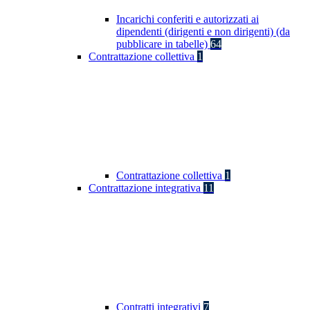
Incarichi conferiti e autorizzati ai
dipendenti (dirigenti e non dirigenti) (da
pubblicare in tabelle)
64
Contrattazione collettiva
1
Contrattazione collettiva
1
Contrattazione integrativa
11
Contratti integrativi
7