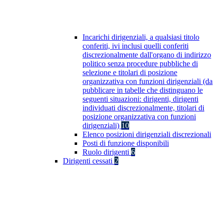
Incarichi dirigenziali, a qualsiasi titolo
conferiti, ivi inclusi quelli conferiti
discrezionalmente dall'organo di indirizzo
politico senza procedure pubbliche di
selezione e titolari di posizione
organizzativa con funzioni dirigenziali (da
pubblicare in tabelle che distinguano le
seguenti situazioni: dirigenti, dirigenti
individuati discrezionalmente, titolari di
posizione organizzativa con funzioni
dirigenziali)
10
Elenco posizioni dirigenziali discrezionali
Posti di funzione disponibili
Ruolo dirigenti
6
Dirigenti cessati
2