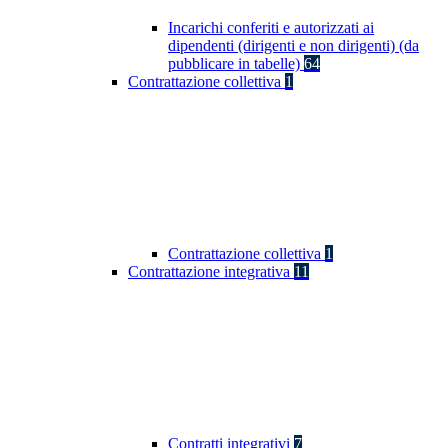
Incarichi conferiti e autorizzati ai
dipendenti (dirigenti e non dirigenti) (da
pubblicare in tabelle)
64
Contrattazione collettiva
1
Contrattazione collettiva
1
Contrattazione integrativa
11
Contratti integrativi
7