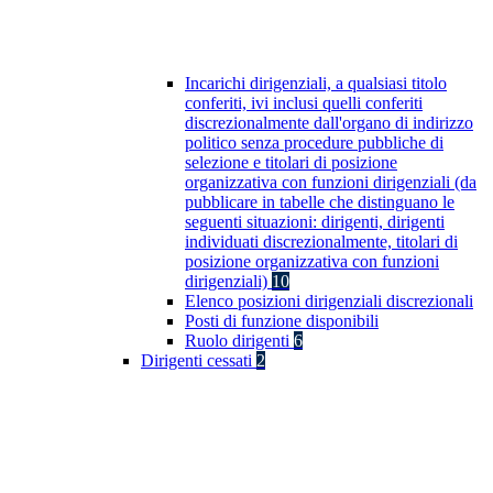
Incarichi dirigenziali, a qualsiasi titolo
conferiti, ivi inclusi quelli conferiti
discrezionalmente dall'organo di indirizzo
politico senza procedure pubbliche di
selezione e titolari di posizione
organizzativa con funzioni dirigenziali (da
pubblicare in tabelle che distinguano le
seguenti situazioni: dirigenti, dirigenti
individuati discrezionalmente, titolari di
posizione organizzativa con funzioni
dirigenziali)
10
Elenco posizioni dirigenziali discrezionali
Posti di funzione disponibili
Ruolo dirigenti
6
Dirigenti cessati
2