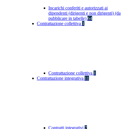
Incarichi conferiti e autorizzati ai
dipendenti (dirigenti e non dirigenti) (da
pubblicare in tabelle)
64
Contrattazione collettiva
1
Contrattazione collettiva
1
Contrattazione integrativa
11
Contratti integrativi
7