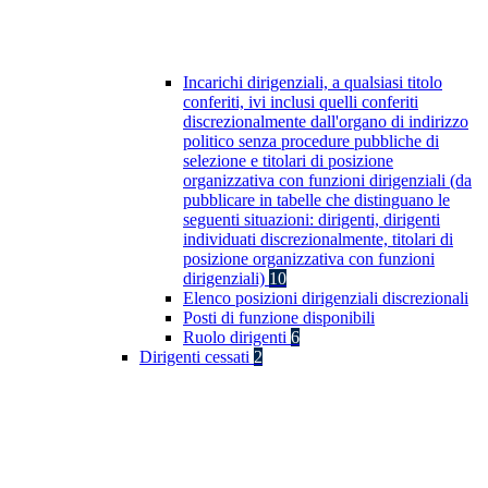
Incarichi dirigenziali, a qualsiasi titolo
conferiti, ivi inclusi quelli conferiti
discrezionalmente dall'organo di indirizzo
politico senza procedure pubbliche di
selezione e titolari di posizione
organizzativa con funzioni dirigenziali (da
pubblicare in tabelle che distinguano le
seguenti situazioni: dirigenti, dirigenti
individuati discrezionalmente, titolari di
posizione organizzativa con funzioni
dirigenziali)
10
Elenco posizioni dirigenziali discrezionali
Posti di funzione disponibili
Ruolo dirigenti
6
Dirigenti cessati
2