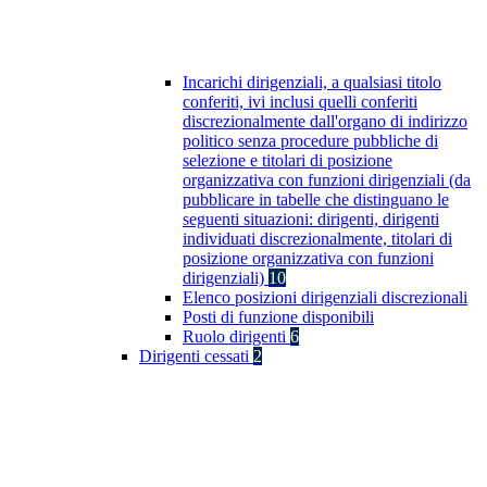
Incarichi dirigenziali, a qualsiasi titolo
conferiti, ivi inclusi quelli conferiti
discrezionalmente dall'organo di indirizzo
politico senza procedure pubbliche di
selezione e titolari di posizione
organizzativa con funzioni dirigenziali (da
pubblicare in tabelle che distinguano le
seguenti situazioni: dirigenti, dirigenti
individuati discrezionalmente, titolari di
posizione organizzativa con funzioni
dirigenziali)
10
Elenco posizioni dirigenziali discrezionali
Posti di funzione disponibili
Ruolo dirigenti
6
Dirigenti cessati
2