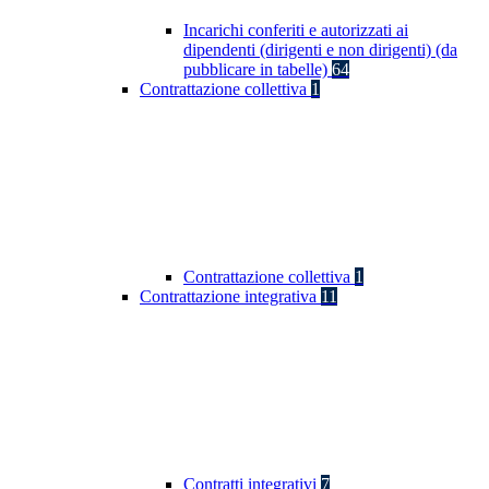
Incarichi conferiti e autorizzati ai
dipendenti (dirigenti e non dirigenti) (da
pubblicare in tabelle)
64
Contrattazione collettiva
1
Contrattazione collettiva
1
Contrattazione integrativa
11
Contratti integrativi
7