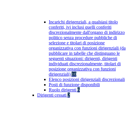
Incarichi dirigenziali, a qualsiasi titolo
conferiti, ivi inclusi quelli conferiti
discrezionalmente dall'organo di indirizzo
politico senza procedure pubbliche di
selezione e titolari di posizione
organizzativa con funzioni dirigenziali (da
pubblicare in tabelle che distinguano le
seguenti situazioni: dirigenti, dirigenti
individuati discrezionalmente, titolari di
posizione organizzativa con funzioni
dirigenziali)
10
Elenco posizioni dirigenziali discrezionali
Posti di funzione disponibili
Ruolo dirigenti
6
Dirigenti cessati
2