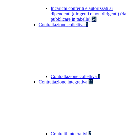
Incarichi conferiti e autorizzati ai
dipendenti (dirigenti e non dirigenti) (da
pubblicare in tabelle)
64
Contrattazione collettiva
1
Contrattazione collettiva
1
Contrattazione integrativa
11
Contratti integrativi
7