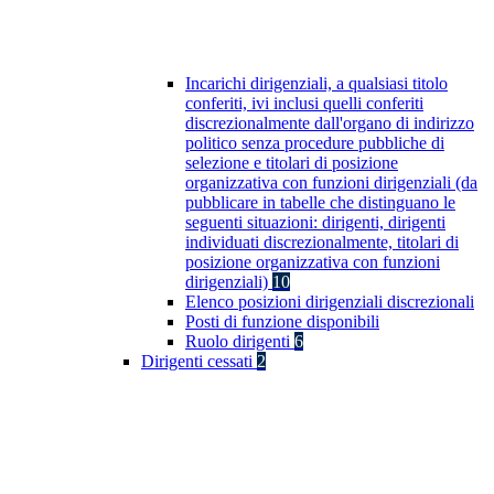
Incarichi dirigenziali, a qualsiasi titolo
conferiti, ivi inclusi quelli conferiti
discrezionalmente dall'organo di indirizzo
politico senza procedure pubbliche di
selezione e titolari di posizione
organizzativa con funzioni dirigenziali (da
pubblicare in tabelle che distinguano le
seguenti situazioni: dirigenti, dirigenti
individuati discrezionalmente, titolari di
posizione organizzativa con funzioni
dirigenziali)
10
Elenco posizioni dirigenziali discrezionali
Posti di funzione disponibili
Ruolo dirigenti
6
Dirigenti cessati
2