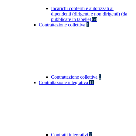
Incarichi conferiti e autorizzati ai
dipendenti (dirigenti e non dirigenti) (da
pubblicare in tabelle)
64
Contrattazione collettiva
1
Contrattazione collettiva
1
Contrattazione integrativa
11
Contratti integrativi
7