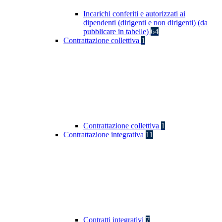
Incarichi conferiti e autorizzati ai
dipendenti (dirigenti e non dirigenti) (da
pubblicare in tabelle)
64
Contrattazione collettiva
1
Contrattazione collettiva
1
Contrattazione integrativa
11
Contratti integrativi
7