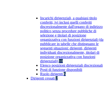
Incarichi dirigenziali, a qualsiasi titolo
conferiti, ivi inclusi quelli conferiti
discrezionalmente dall'organo di indirizzo
politico senza procedure pubbliche di
selezione e titolari di posizione
organizzativa con funzioni dirigenziali (da
pubblicare in tabelle che distinguano le
seguenti situazioni: dirigenti, dirigenti
individuati discrezionalmente, titolari di
posizione organizzativa con funzioni
dirigenziali)
10
Elenco posizioni dirigenziali discrezionali
Posti di funzione disponibili
Ruolo dirigenti
6
Dirigenti cessati
2