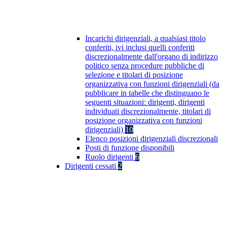
Incarichi dirigenziali, a qualsiasi titolo
conferiti, ivi inclusi quelli conferiti
discrezionalmente dall'organo di indirizzo
politico senza procedure pubbliche di
selezione e titolari di posizione
organizzativa con funzioni dirigenziali (da
pubblicare in tabelle che distinguano le
seguenti situazioni: dirigenti, dirigenti
individuati discrezionalmente, titolari di
posizione organizzativa con funzioni
dirigenziali)
10
Elenco posizioni dirigenziali discrezionali
Posti di funzione disponibili
Ruolo dirigenti
6
Dirigenti cessati
2