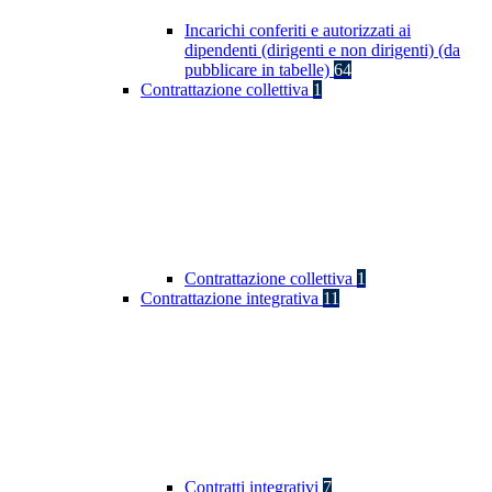
Incarichi conferiti e autorizzati ai
dipendenti (dirigenti e non dirigenti) (da
pubblicare in tabelle)
64
Contrattazione collettiva
1
Contrattazione collettiva
1
Contrattazione integrativa
11
Contratti integrativi
7