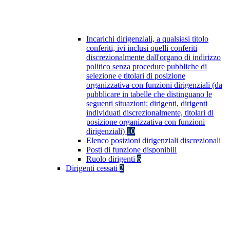
Incarichi dirigenziali, a qualsiasi titolo
conferiti, ivi inclusi quelli conferiti
discrezionalmente dall'organo di indirizzo
politico senza procedure pubbliche di
selezione e titolari di posizione
organizzativa con funzioni dirigenziali (da
pubblicare in tabelle che distinguano le
seguenti situazioni: dirigenti, dirigenti
individuati discrezionalmente, titolari di
posizione organizzativa con funzioni
dirigenziali)
10
Elenco posizioni dirigenziali discrezionali
Posti di funzione disponibili
Ruolo dirigenti
6
Dirigenti cessati
2