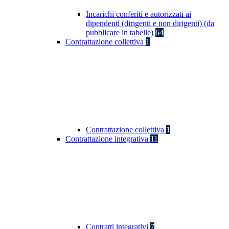
Incarichi conferiti e autorizzati ai
dipendenti (dirigenti e non dirigenti) (da
pubblicare in tabelle)
64
Contrattazione collettiva
1
Contrattazione collettiva
1
Contrattazione integrativa
11
Contratti integrativi
7