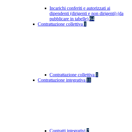
Incarichi conferiti e autorizzati ai
dipendenti (dirigenti e non dirigenti) (da
pubblicare in tabelle)
64
Contrattazione collettiva
1
Contrattazione collettiva
1
Contrattazione integrativa
11
Contratti integrativi
7