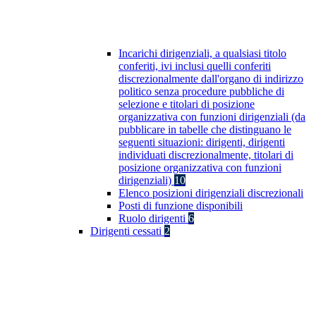
Incarichi dirigenziali, a qualsiasi titolo
conferiti, ivi inclusi quelli conferiti
discrezionalmente dall'organo di indirizzo
politico senza procedure pubbliche di
selezione e titolari di posizione
organizzativa con funzioni dirigenziali (da
pubblicare in tabelle che distinguano le
seguenti situazioni: dirigenti, dirigenti
individuati discrezionalmente, titolari di
posizione organizzativa con funzioni
dirigenziali)
10
Elenco posizioni dirigenziali discrezionali
Posti di funzione disponibili
Ruolo dirigenti
6
Dirigenti cessati
2