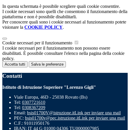
In questa schermata è possibile scegliere quali cookie consentire.
I cookie necessari sono quelli che consentono il funzionamento della
piattaforma e non è possibile disabilitarli.
Per conoscere quali sono i cookie necessari al funzionamento potete
visionare la
COOKIE POLICY
.
Cookie necessari per il funzionamento
I cookie necessari per il funzionamento non possono essere
disabilitati. È possibile consultare l'elenco nella pagina della cookie
policy.
Accetta tutti
Salva le preferenze
Contatti
Istituto di Istruzione Superiore "Lorenzo Gigli"
Viale Europa, 46D - 25038 Rovato (Bs)
Tel:
0307721610
Tel:
0308367209
Email:
bsis01700V@istruzione.it
Link per inviare una mail
PEC:
bsis01700v@pec.istruzione.it
Link per inviare una mail
C.F.: 91011950176
IBAN: IT 44 G 01000 04306 TU0000007985