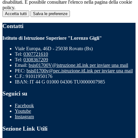
disabilitati. È possibile consultare l'elenco nella pagina della cookie
policy.
Accetta tutti
Salva le preferenze
Contatti
Istituto di Istruzione Superiore "Lorenzo Gigli"
Viale Europa, 46D - 25038 Rovato (Bs)
Tel:
0307721610
Tel:
0308367209
Email:
bsis01700V@istruzione.it
Link per inviare una mail
PEC:
bsis01700v@pec.istruzione.it
Link per inviare una mail
C.F.: 91011950176
IBAN: IT 44 G 01000 04306 TU0000007985
Seguici su
Facebook
Youtube
Instagram
Sezione Link Utili