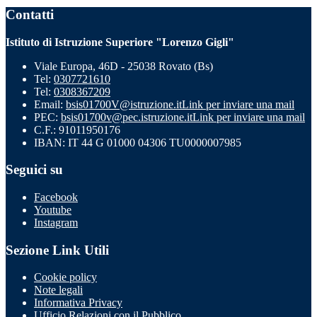
Contatti
Istituto di Istruzione Superiore "Lorenzo Gigli"
Viale Europa, 46D - 25038 Rovato (Bs)
Tel:
0307721610
Tel:
0308367209
Email:
bsis01700V@istruzione.it
Link per inviare una mail
PEC:
bsis01700v@pec.istruzione.it
Link per inviare una mail
C.F.: 91011950176
IBAN: IT 44 G 01000 04306 TU0000007985
Seguici su
Facebook
Youtube
Instagram
Sezione Link Utili
Cookie policy
Note legali
Informativa Privacy
Ufficio Relazioni con il Pubblico