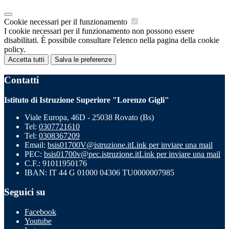
Cookie necessari per il funzionamento
I cookie necessari per il funzionamento non possono essere
disabilitati. È possibile consultare l'elenco nella pagina della cookie
policy.
Accetta tutti
Salva le preferenze
Contatti
Istituto di Istruzione Superiore "Lorenzo Gigli"
Viale Europa, 46D - 25038 Rovato (Bs)
Tel:
0307721610
Tel:
0308367209
Email:
bsis01700V@istruzione.it
Link per inviare una mail
PEC:
bsis01700v@pec.istruzione.it
Link per inviare una mail
C.F.: 91011950176
IBAN: IT 44 G 01000 04306 TU0000007985
Seguici su
Facebook
Youtube