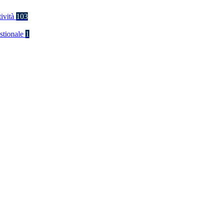
tività
103
stionale
1