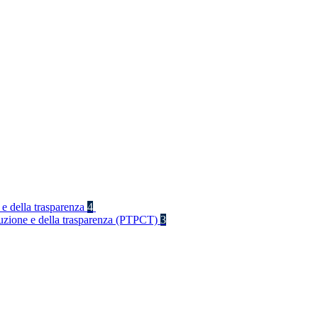
 e della trasparenza
4
rruzione e della trasparenza (PTPCT)
3