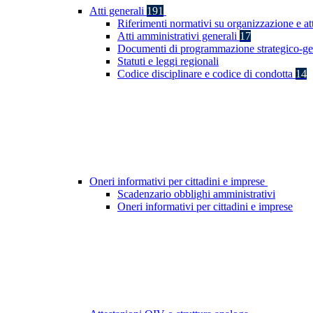
Atti generali
191
Riferimenti normativi su organizzazione e at
Atti amministrativi generali
17
Documenti di programmazione strategico-ge
Statuti e leggi regionali
Codice disciplinare e codice di condotta
14
Oneri informativi per cittadini e imprese
Scadenzario obblighi amministrativi
Oneri informativi per cittadini e imprese