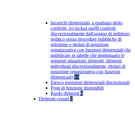
Incarichi dirigenziali, a qualsiasi titolo
conferiti, ivi inclusi quelli conferiti
discrezionalmente dall'organo di indirizzo
politico senza procedure pubbliche di
selezione e titolari di posizione
organizzativa con funzioni dirigenziali (da
pubblicare in tabelle che distinguano le
seguenti situazioni: dirigenti, dirigenti
individuati discrezionalmente, titolari di
posizione organizzativa con funzioni
dirigenziali)
10
Elenco posizioni dirigenziali discrezionali
Posti di funzione disponibili
Ruolo dirigenti
6
Dirigenti cessati
2