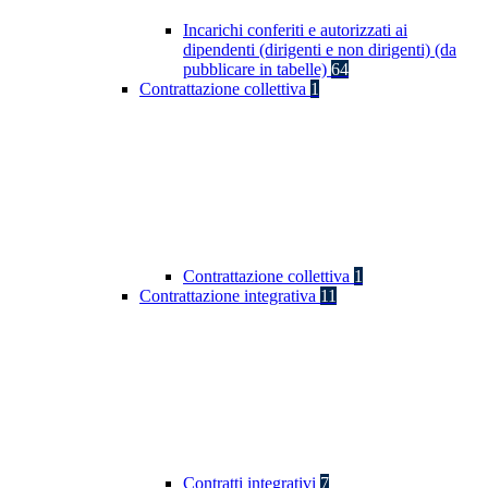
Incarichi conferiti e autorizzati ai
dipendenti (dirigenti e non dirigenti) (da
pubblicare in tabelle)
64
Contrattazione collettiva
1
Contrattazione collettiva
1
Contrattazione integrativa
11
Contratti integrativi
7