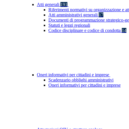
Atti generali
191
Riferimenti normativi su organizzazione e at
Atti amministrativi generali
17
Documenti di programmazione strategico-ge
Statuti e leggi regionali
Codice disciplinare e codice di condotta
14
Oneri informativi per cittadini e imprese
Scadenzario obblighi amministrativi
Oneri informativi per cittadini e imprese