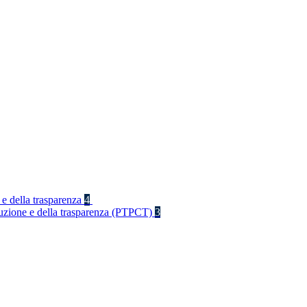
 e della trasparenza
4
rruzione e della trasparenza (PTPCT)
3