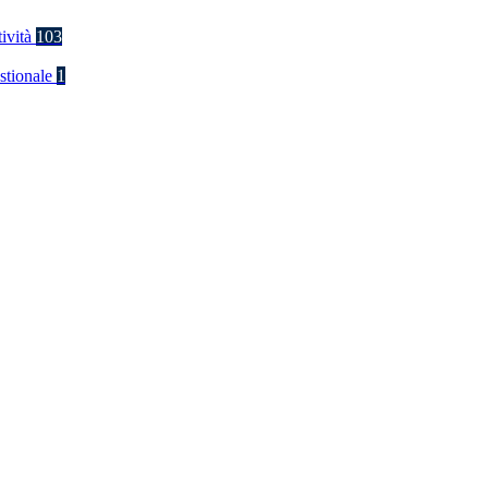
tività
103
stionale
1