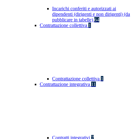
Incarichi conferiti e autorizzati ai
dipendenti (dirigenti e non dirigenti) (da
pubblicare in tabelle)
64
Contrattazione collettiva
1
Contrattazione collettiva
1
Contrattazione integrativa
11
Contratti integrativi
7