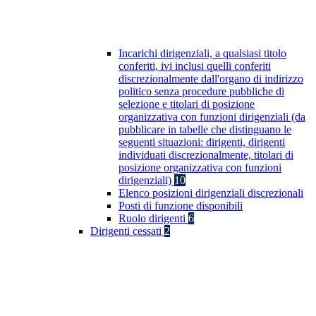
Incarichi dirigenziali, a qualsiasi titolo
conferiti, ivi inclusi quelli conferiti
discrezionalmente dall'organo di indirizzo
politico senza procedure pubbliche di
selezione e titolari di posizione
organizzativa con funzioni dirigenziali (da
pubblicare in tabelle che distinguano le
seguenti situazioni: dirigenti, dirigenti
individuati discrezionalmente, titolari di
posizione organizzativa con funzioni
dirigenziali)
10
Elenco posizioni dirigenziali discrezionali
Posti di funzione disponibili
Ruolo dirigenti
6
Dirigenti cessati
2