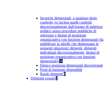
Incarichi dirigenziali, a qualsiasi titolo
conferiti, ivi inclusi quelli conferiti
discrezionalmente dall'organo di indirizzo
politico senza procedure pubbliche di
selezione e titolari di posizione
organizzativa con funzioni dirigenziali (da
pubblicare in tabelle che distinguano le
seguenti situazioni: dirigenti, dirigenti
individuati discrezionalmente, titolari di
posizione organizzativa con funzioni
dirigenziali)
10
Elenco posizioni dirigenziali discrezionali
Posti di funzione disponibili
Ruolo dirigenti
6
Dirigenti cessati
2