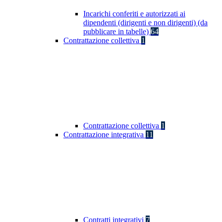
Incarichi conferiti e autorizzati ai
dipendenti (dirigenti e non dirigenti) (da
pubblicare in tabelle)
64
Contrattazione collettiva
1
Contrattazione collettiva
1
Contrattazione integrativa
11
Contratti integrativi
7