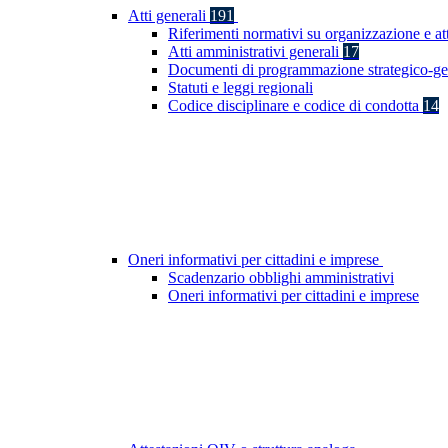
Atti generali
191
Riferimenti normativi su organizzazione e at
Atti amministrativi generali
17
Documenti di programmazione strategico-ge
Statuti e leggi regionali
Codice disciplinare e codice di condotta
14
Oneri informativi per cittadini e imprese
Scadenzario obblighi amministrativi
Oneri informativi per cittadini e imprese