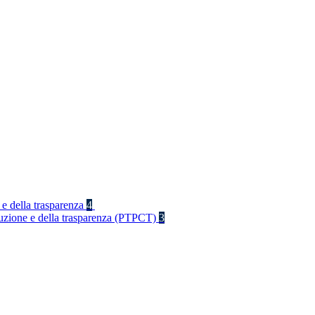
 e della trasparenza
4
rruzione e della trasparenza (PTPCT)
3