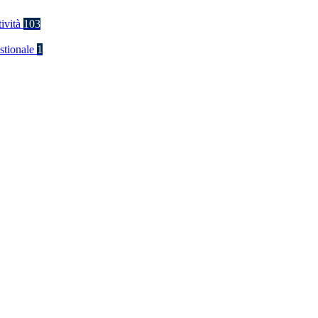
tività
103
stionale
1